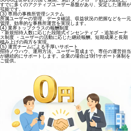
すでに多くのアクティブユーザー基盤があり、安定した運用が
可能です。
③ 専用の事務所管理システム
所属ユーザーの管理、データ確認、収益状況の把握などを一元
管理。効率的な事務所運営を実現します。
④ 業界トップクラスの報酬制度
・新規招待人数に応じた段階式インセンティブ ・追加ボーナ
ス制度 ・ユーザーの活動に応じた継続報酬。短期成果と長期
積み上げの両方を実現。
⑤ 運営チームによる手厚いサポート
招待ノウハウ、運用方法、ユーザー育成まで、専任の運営担当
が継続的にサポートします。企業の場合は1対1サポート体制を
ご提供。