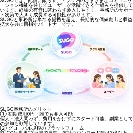
SUGOでは、配信に限らず、アプリ内のさまざまなコミュニケ
ーション機能を通じてユーザーが活躍できる仕組みを提供して
います。経験の有無に関わらず参入しやすく、事務所のサポー
ト次第で大きく成長する可能性があります。
SUGOと事務所は単なる提携を超え、長期的な価値創出と収益
拡大を共に目指すパートナーです。
SUGO事務所のメリット
① 初期費用0円・誰でも参入可能
個人・法人問わず、費用をかけずにスタート可能。副業として
の参加も歓迎しています。
② グローバル規模のプラットフォーム
SUGOは世界23カ国で展開、累計ダウンロード数は3億以上。