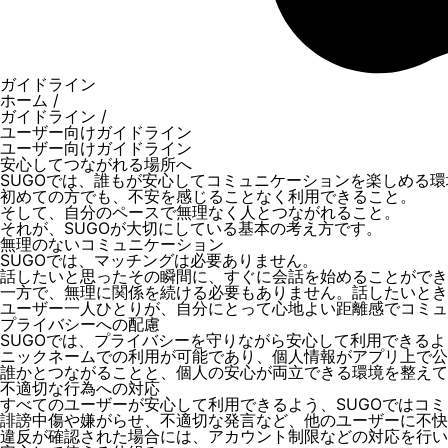
ガイドライン
ホーム
/
ガイドライン
/
ユーザー向けガイドライン
ユーザー向けガイドライン
安心してつながれる場所へ
SUGOでは、誰もが安心してコミュニケーションを楽しめる
初めての方でも、不安を感じることなく利用できること。
そして、自分のペースで無理なく人とつながれること。
それが、SUGOが大切にしている基本の考え方です。
無理のないコミュニケーション
SUGOでは、マッチングは必要ありません。
話したいと思ったその瞬間に、すぐに会話を始めることができ
一方で、無理に関係を続ける必要もありません。話したいとき
ユーザー一人ひとりが、自分にとって心地よい距離感でコミュ
プライバシーへの配慮
SUGOでは、プライバシーを守りながら安心して利用できる
ニックネームでの利用が可能であり、個人情報がアプリ上で公
誰かとつながることと、個人の安心が両立できる環境を整えて
不適切な行為への対応
すべてのユーザーが安心して利用できるよう、SUGOではコ
誹謗中傷や嫌がらせ、不適切な発言など、他のユーザーに不快
違反が確認された場合には、アカウント制限などの対応を行い