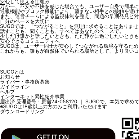
安心して使える仕組み
万が一、不安や不快を感じた場合でも、ユーザー自身で簡単に
通報機能やブロック機能により、望まない相手との接触を避け
また、運営チームによる監視体制を整え、問題の早期発見と対
自分のペースを大切に
SUGOでは、「つながること」を無理に求めることはありませ
話すことも、聞くことも、すべてはあなたのペースで。
少しだけ誰かと話したいときも、ただ静かに過ごしたいときも
安心できるコミュニティへ
SUGOは、ユーザー同士が安心してつながれる環境を守るた
これからも、誰もが自然体でいられる場所として、より良いコ
SUGOとは
お知らせ
ライバー・事務所募集
ガイドライン
ヘルプ
インターネット異性紹介事業
届出済 受理番号：原宿24-058120 ｜ SUGOで、本気で求
※SUGOは18歳以上の方のみご利用いただけます
ダウンロードリンク